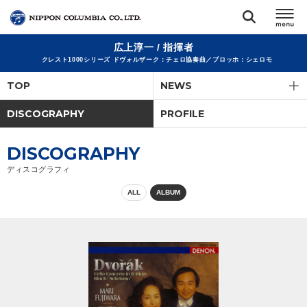
広上淳一 / 指揮者
TOP
クレスト1000シリーズ ドヴォルザーク：チェロ協奏曲／ブロッホ：シェロモ
TOP
NEWS
リリース
閉じる
DISCOGRAPHY
PROFILE
アーティスト
DISCOGRAPHY
ディスコグラフィ
ジャンル
ALL
ALBUM
ランキング
オーディション
直営ショップ