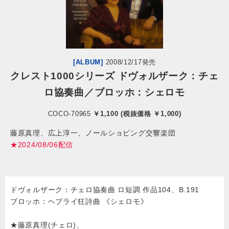
会社情報
サイトマップ
[ALBUM]
2008/12/17発売
クレスト1000シリーズ ドヴォルザーク：チェ
お問い合わせ
ロ協奏曲／ブロッホ：シェロモ
閉じる
COCO-70965
￥1,100 (税抜価格 ￥1,000)
藤原真理、広上淳一、ノールショピング交響楽団
★2024/08/06配信
ドヴォルザーク：チェロ協奏曲 ロ短調 作品104、B.191
ブロッホ：ヘブライ狂詩曲 《シェロモ》
★藤原真理(チェロ)、