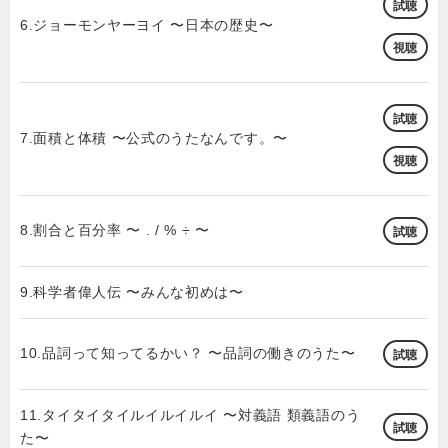
試聴
6.ジョーモンヤーヨイ 〜日本の歴史〜
視聴
試聴
7.面積と体積 〜公式のうたなんです。〜
視聴
8.割合と百分率 〜 . / % ÷ 〜
試聴
9.科学者偉人伝 〜みんな初めは〜
10.品詞って知ってるかい？ 〜品詞の働きのうた〜
試聴
11.タイタイタイルイルイルイ 〜対義語 類義語のう
試聴
た〜