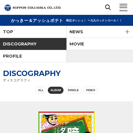
かっきー＆アッシュポテト
暗記ダッシュ！ 〜九九ロックンロール！！
TOP
TOP
NEWS
リリース
DISCOGRAPHY
MOVIE
閉じる
PROFILE
アーティスト
DISCOGRAPHY
ジャンル
ディスコグラフィ
ALL
ALBUM
SINGLE
VIDEO
ランキング
オーディション
直営ショップ