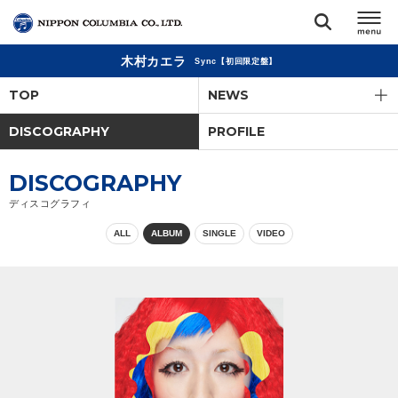
木村カエラ
Sync【初回限定盤】
TOP
TOP
NEWS
リリース
DISCOGRAPHY
PROFILE
閉じる
アーティスト
DISCOGRAPHY
ディスコグラフィ
ジャンル
ALL
ALBUM
SINGLE
VIDEO
ランキング
オーディション
直営ショップ