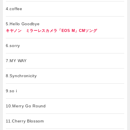
4.coffee
5.Hello Goodbye
キヤノン ミラーレスカメラ「EOS M」CMソング
6.sorry
7.MY WAY
8.Synchronicity
9.so i
10.Merry Go Round
11.Cherry Blossom