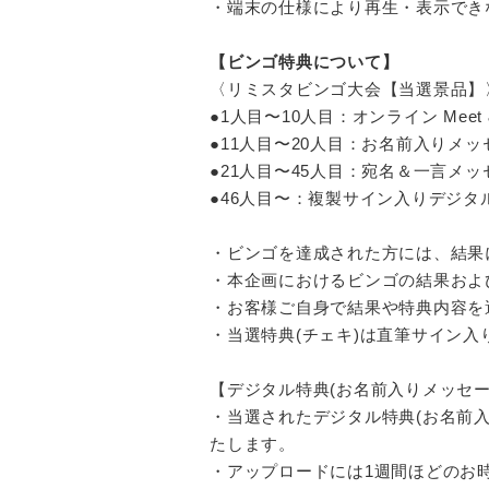
・端末の仕様により再生・表示でき
【ビンゴ特典について】
〈リミスタビンゴ大会【当選景品】
●1人目〜10人目：オンライン Meet
●11人目〜20人目：お名前入りメ
●21人目〜45人目：宛名＆一言メ
●46人目〜：複製サイン入りデジタ
・ビンゴを達成された方には、結果
・本企画におけるビンゴの結果およ
・お客様ご自身で結果や特典内容を
・当選特典(チェキ)は直筆サイン
【デジタル特典(お名前入りメッセー
・当選されたデジタル特典(お名前
たします。
・アップロードには1週間ほどのお