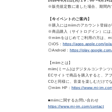
2026年6月1日(月)１9：00〜6月14日
※販売規定数に達した場合、期間内
【今イベントのご案内】
※購入にはmiimのアカウント登録
※商品購入（サイトログイン）には、
※miimをはじめてご利用の方は、
◎iOS：
https://apps.apple.com/jp
◎Android：
https://play.google.co
【miimとは】
miim(ミーム)はデジタルコンテ
ECサイトで商品を購入すると、ア
CDと同様に、音楽を楽しむだけで
◎miim HP：
https://www.mi-im.co
■miimに関するお問い合わせ
https://www.mi-im.com/contact