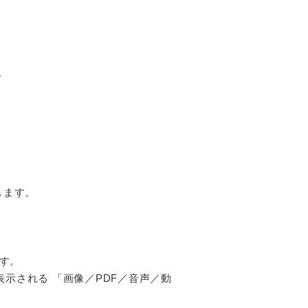
。
します。
す。
表示される 「画像／PDF／音声／動