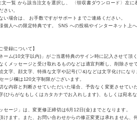
注文一覧 から該当注文を選択し、 〈領収書ダウンロード〉左に
ださい。
ない場合は、 お手数ですがサポートまでご連絡ください。
様個人への限定特典です。 SNS への投稿やインターネット上
ご登録について】
ネーム(10文字以内)」がご当選特典のサイン時に記入させて頂
なくメッセージと受け取れるものなどは適宜判断し、削除させ
絵文字、顔文字、特殊な文字や記号(♡&)などは文字化けにな
セージ欄は120文字制限がございます。
切な内容と判断させていただいた場合、予告なく変更させてい
字(ひらがなもしくはカタカナでお入れします)、もしくは宛名
セージ」は、変更修正締切は6月12日(金)までとなります。
頂けます。また、お問い合わせからの修正変更は承れません、