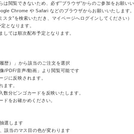
らは閲覧できないため、必ず"ブラウザ"からのご参加をお願い
e Chrome や Safari などのブラウザからお願いいたします
AN 等でリミスタ”を検索いただき、マイページへログインしてください）
布予定となります。
ましては順次配布予定となります。
文履歴）」から該当のご注文を選択
像/PDF/音声/動画」より閲覧可能です
ージに反映されます。
れます。
入数分ビンゴカードを反映いたします。
ードをお確かめください。
を抽選します
れ、該当のマス目の色が変わります