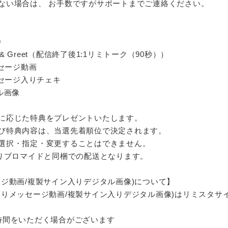
ない場合は、 お手数ですがサポートまでご連絡ください。
〉
 & Greet（配信終了後1:1リミトーク（90秒））
ッセージ動画
ッセージ入りチェキ
ル画像
に応じた特典をプレゼントいたします。
び特典内容は、当選先着順位で決定されます。
選択・指定・変更することはできません。
入りブロマイドと同梱での配送となります。
ジ動画/複製サイン入りデジタル画像)について】
入りメッセージ動画/複製サイン入りデジタル画像)はリミスタサ
時間をいただく場合がございます