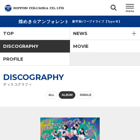
煌めき☆アンフォレント
新宇宙±ワープドライブ【Type-B】
TOP
TOP
NEWS
リリース
DISCOGRAPHY
MOVIE
閉じる
PROFILE
アーティスト
DISCOGRAPHY
ジャンル
ディスコグラフィ
ALL
ALBUM
SINGLE
ランキング
オーディション
直営ショップ