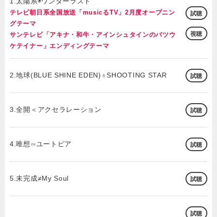
1.太陽系◉ワンダーラスト
テレビ朝日系全国放送「musicるTV」2月度オープニン
試聴
グテーマ
視聴
サンテレビ「アキナ・和牛・アインシュタインのバツウ
ケテイナー」エンディングテーマ
2.地球(BLUE SHINE EDEN)♁SHOOTING STAR
試聴
3.全開＜アクセラレーション
試聴
4.唯想∽ユートピア
試聴
5.未完成≠My Soul
試聴
試聴