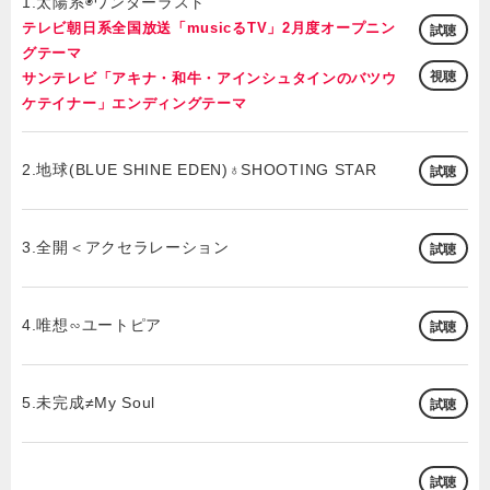
1.太陽系◉ワンダーラスト
テレビ朝日系全国放送「musicるTV」2月度オープニン
試聴
グテーマ
視聴
サンテレビ「アキナ・和牛・アインシュタインのバツウ
ケテイナー」エンディングテーマ
2.地球(BLUE SHINE EDEN)♁SHOOTING STAR
試聴
3.全開＜アクセラレーション
試聴
4.唯想∽ユートピア
試聴
5.未完成≠My Soul
試聴
試聴