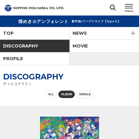
煌めき☆アンフォレント
新宇宙±ワープドライブ【Type-C】
TOP
TOP
NEWS
リリース
DISCOGRAPHY
MOVIE
閉じる
PROFILE
アーティスト
DISCOGRAPHY
ジャンル
ディスコグラフィ
ALL
ALBUM
SINGLE
ランキング
オーディション
直営ショップ