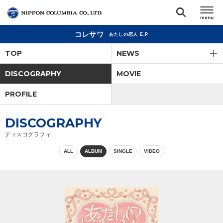
コレサワ
あたしの恋人 E.P
TOP
TOP
NEWS
リリース
DISCOGRAPHY
MOVIE
閉じる
PROFILE
アーティスト
DISCOGRAPHY
ジャンル
ディスコグラフィ
ALL
ALBUM
SINGLE
VIDEO
ランキング
オーディション
直営ショップ