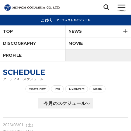
こゆり
アーティストスケジュール
TOP
TOP
NEWS
リリース
DISCOGRAPHY
MOVIE
閉じる
PROFILE
アーティスト
SCHEDULE
ジャンル
アーティストスケジュール
What's New
Info
Live/Event
Media
ランキング
オーディション
2026/08/01（土）
直営ショップ