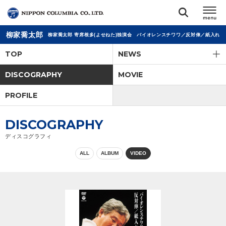
柳家喬太郎
柳家喬太郎 寄席根多(よせねた)独演会 バイオレンスチワワ／反対俥／紙入れ
TOP
TOP
NEWS
リリース
DISCOGRAPHY
MOVIE
閉じる
PROFILE
アーティスト
DISCOGRAPHY
ジャンル
ディスコグラフィ
ALL
ALBUM
VIDEO
ランキング
オーディション
直営ショップ