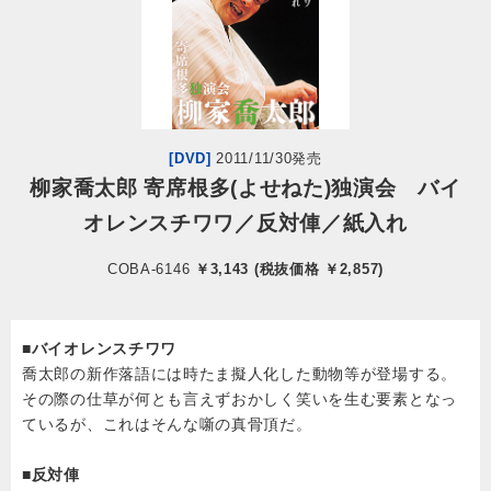
会社情報
サイトマップ
[DVD]
2011/11/30発売
お問い合わせ
柳家喬太郎 寄席根多(よせねた)独演会 バイ
オレンスチワワ／反対俥／紙入れ
閉じる
COBA-6146
￥3,143 (税抜価格 ￥2,857)
■バイオレンスチワワ
喬太郎の新作落語には時たま擬人化した動物等が登場する。
その際の仕草が何とも言えずおかしく笑いを生む要素となっ
ているが、これはそんな噺の真骨頂だ。
■反対俥