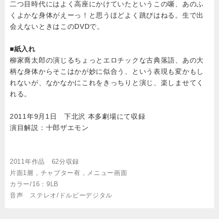
二つ目時代にはよく高座にかけていたというこの噺、あのふ
くよかな身体がえーっ！と思うほどよく跳びはねる。生で出
会えないときはこのDVDで。
■紙入れ
柳家喬太郎の演じるちょっとエロチックな古典落語、あの大
柄な身体からそこはかが妙に似合う、という表現も変かもし
れないが、なかなかにこれをきっちりと演じ、楽しませてく
れる。
2011年9月1日 下北沢 本多劇場にて収録
演目解説：十郎ザエモン
2011年作品 62分収録
片面1層，チャプター有，メニュー画面
カラー/16：9LB
音声 ステレオ/ドルビーデジタル