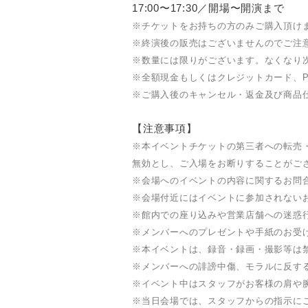
17:00〜17:30／開場〜開演まで
※チケットをお持ちの方のみご購入頂け
※終演後の販売はございませんのでご注
※数量には限りがございます。なくなり
※全額現金もしくはクレジットカード、P
※ご購入後のキャンセル・返金及び商品
【注意事項】
※本イベントチケットの第三者への転売
無効とし、ご入場をお断りすることがご
※会場へのイベントの内容に関するお問
※会場付近にはイベントに参加されない
※館内での座り込みや営業店舗への迷惑
※メンバーへのプレゼントや手紙のお受
※本イベントは、録音・録画・撮影等は
※メンバーへの誹謗中傷、モラルに反す
※イベント中はスタッフがお客様の肩や
※当日会場では、スタッフからの指示に