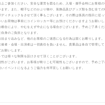
の上ご参加ください。安全な運営を図るため、入場・握手会時にお客様の
います。また、帽子などのかぶり物や、装飾品及びグッズ類を含む全ての
ボディチェックをさせて頂く事もございます。その際は係員の指示に従っ
きいお荷物は事前にコインロッカー等にお預けくださいますようお願いし
の都合により、やむをえず中止になる場合がございます。予めご了承くだ
ご自身のご負担となります。
の泊まり込みなど、他のお客様のご迷惑になる行為は固くお断りします。
主催者・会場・出演者は一切責任を負いません。貴重品は各自で管理して
てお願いします。
トでは様々な制限を設けさせて頂くことがございます。
能性がございます。お客様が映りこむ可能性もございますので、予めご了
良いイベントになるようご協力を何卒宜しくお願いします。