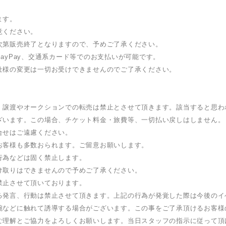
ます。
意ください。
次第販売終了となりますので、予めご了承ください。
ayPay、交通系カード等でのお支払いが可能です。
仕様の変更は一切お受けできませんのでご了承ください。
・譲渡やオークションでの転売は禁止とさせて頂きます。該当すると思わ
ざいます。この場合、チケット料金・旅費等、一切払い戻しはしません。
合せはご遠慮ください。
お客様も多数おられます。ご留意お願いします。
行為などは固く禁止します。
け取りはできませんので予めご了承ください。
禁止させて頂いております。
る発言、行動は禁止させて頂きます。上記の行為が発覚した際は今後のイ
腕などに触れて誘導する場合がございます。この事をご了承頂けるお客様
ご理解とご協力をよろしくお願いします。当日スタッフの指示に従って頂