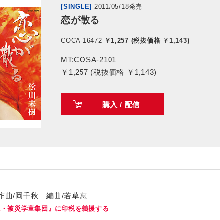
[SINGLE]
2011/05/18発売
恋が散る
COCA-16472
￥1,257 (税抜価格 ￥1,143)
MT:COSA-2101
￥1,257 (税抜価格 ￥1,143)
購入 / 配信
曲/岡千秋 編曲/若草恵
聰・被災学童集団』に印税を義援する