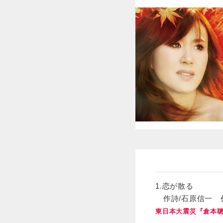
1.恋が散る
作詩/石原信一 作
東日本大震災『倉本