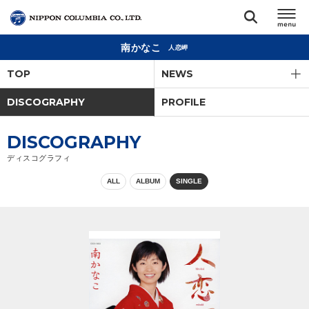
南かなこ
人恋岬
TOP
TOP
NEWS
リリース
DISCOGRAPHY
PROFILE
閉じる
アーティスト
DISCOGRAPHY
ディスコグラフィ
ジャンル
ALL
ALBUM
SINGLE
ランキング
オーディション
直営ショップ