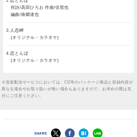
2.
恋とんぼ
作詩/高田ひろお 作曲/弦哲也
編曲/南郷達也
3.
人恋岬
(オリジナル・カラオケ)
4.
恋とんぼ
(オリジナル・カラオケ)
※音楽配信サービスにおいては、CD等のパッケージ商品と収録内容が
異なる場合やお取り扱いが無い場合もありますので、お求めの際は充
分にご注意ください。
SHARE