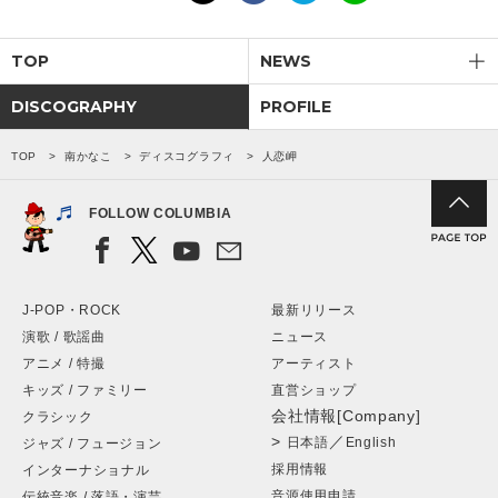
TOP
NEWS
DISCOGRAPHY
PROFILE
TOP
南かなこ
ディスコグラフィ
人恋岬
FOLLOW COLUMBIA
J-POP・ROCK
最新リリース
演歌 / 歌謡曲
ニュース
アニメ / 特撮
アーティスト
キッズ / ファミリー
直営ショップ
会社情報[Company]
クラシック
>
／
日本語
English
ジャズ / フュージョン
採用情報
インターナショナル
音源使用申請
伝統音楽 / 落語・演芸