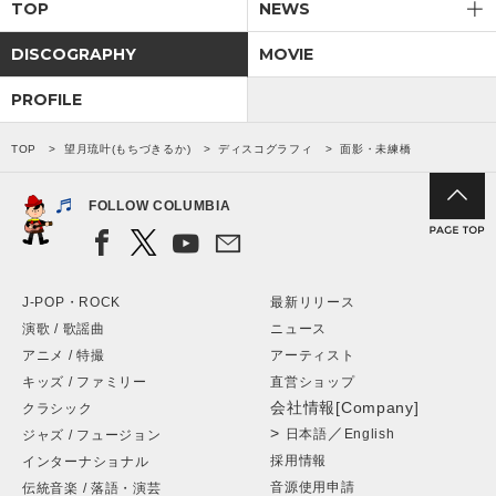
TOP
NEWS
DISCOGRAPHY
MOVIE
PROFILE
TOP
望月琉叶(もちづきるか)
ディスコグラフィ
面影・未練橋
FOLLOW COLUMBIA
J-POP・ROCK
最新リリース
演歌 / 歌謡曲
ニュース
アニメ / 特撮
アーティスト
キッズ / ファミリー
直営ショップ
会社情報[Company]
クラシック
>
／
日本語
English
ジャズ / フュージョン
採用情報
インターナショナル
音源使用申請
伝統音楽 / 落語・演芸