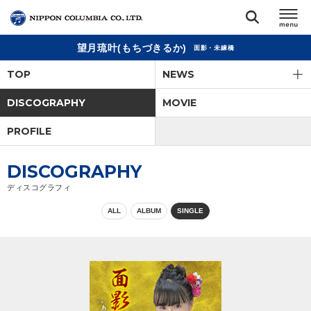
望月琉叶(もちづきるか)
面影・未練橋
TOP
TOP
NEWS
リリース
DISCOGRAPHY
MOVIE
閉じる
PROFILE
アーティスト
DISCOGRAPHY
ジャンル
ディスコグラフィ
ALL
ALBUM
SINGLE
ランキング
オーディション
直営ショップ