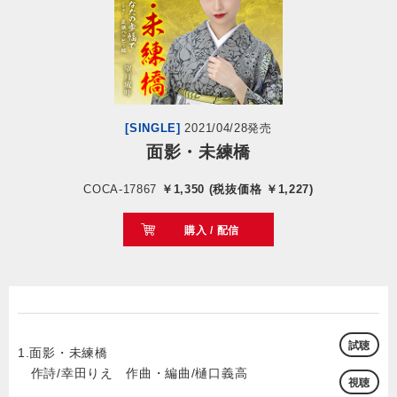
会社情報
サイトマップ
[SINGLE]
2021/04/28発売
お問い合わせ
面影・未練橋
COCA-17867
￥1,350 (税抜価格 ￥1,227)
閉じる
購入 / 配信
試聴
1.面影・未練橋
作詩/幸田りえ 作曲・編曲/樋口義高
視聴