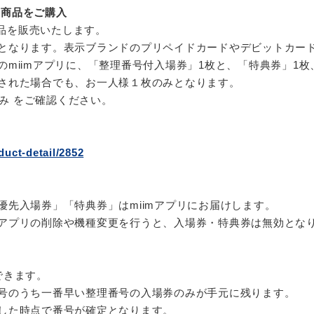
im商品をご購入
対象商品を販売いたします。
となります。表示ブランドのプリペイドカードやデビットカー
miimアプリに、「整理番号付入場券」1枚と、「特典券」1
された場合でも、お一人様１枚のみとなります。
くみ をご確認ください。
ら
duct-detail/2852
優先入場券」「特典券」はmiimアプリにお届けします。
アプリの削除や機種変更を行うと、入場券・特典券は無効とな
できます。
号のうち一番早い整理番号の入場券のみが手元に残ります。
した時点で番号が確定となります。