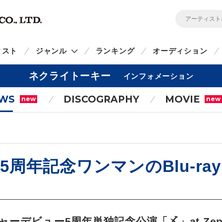
ィスト
ジャンル
ランキング
オーディション
ネクライトーキー
インフォメーション
WS
DISCOGRAPHY
MOVIE
new
new
周年記念ワンマンのBlu-ray
デビュー5周年単独記念公演「〆」at Zepp Di