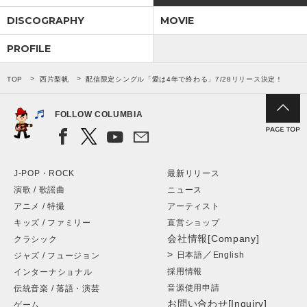
DISCOGRAPHY
MOVIE
PROFILE
TOP
西片梨帆
配信限定シングル「愛は4年で終わる」7/28リリース決定！
FOLLOW COLUMBIA
J-POP・ROCK
最新リリース
演歌 / 歌謡曲
ニュース
アニメ / 特撮
アーティスト
キッズ / ファミリー
直営ショップ
会社情報[Company]
クラシック
>
／
日本語
English
ジャズ / フュージョン
採用情報
インターナショナル
音源使用申請
伝統音楽 / 落語・演芸
お問い合わせ[Inquiry]
ゲーム