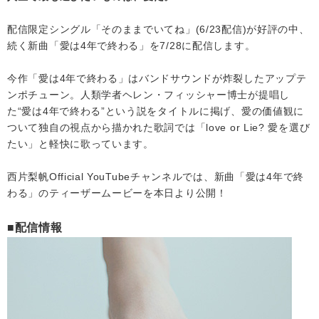
配信限定シングル「そのままでいてね」(6/23配信)が好評の中、
会社情報
続く新曲「愛は4年で終わる」を7/28に配信します。
サイトマップ
今作「愛は4年で終わる」はバンドサウンドが炸裂したアップテ
ンポチューン。人類学者ヘレン・フィッシャー博士が提唱し
た“愛は4年で終わる”という説をタイトルに掲げ、愛の価値観に
お問い合わせ
ついて独自の視点から描かれた歌詞では「love or Lie? 愛を選び
たい」と軽快に歌っています。
閉じる
西片梨帆Official YouTubeチャンネルでは、新曲「愛は4年で終
わる」のティーザームービーを本日より公開！
■配信情報