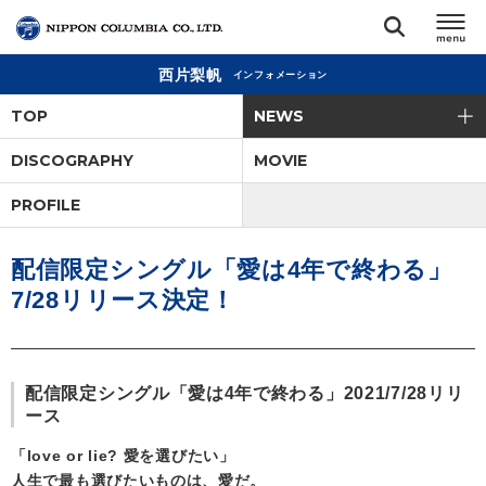
西片梨帆
インフォメーション
TOP
TOP
NEWS
リリース
DISCOGRAPHY
MOVIE
閉じる
PROFILE
アーティスト
配信限定シングル「愛は4年で終わる」
ジャンル
7/28リリース決定！
ランキング
配信限定シングル「愛は4年で終わる」2021/7/28リリ
オーディション
ース
「love or lie? 愛を選びたい」
直営ショップ
人生で最も選びたいものは、愛だ。