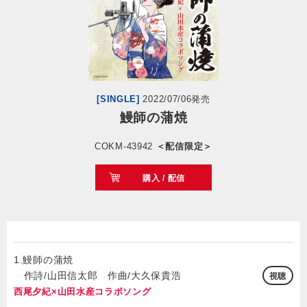
会社情報
サイトマップ
[SINGLE]
2022/07/06発売
お問い合わせ
鰻師の蒲焼
COKM-43942
＜配信限定＞
閉じる
購入 / 配信
1.鰻師の蒲焼
作詩/山田信太郎 作曲/大久保貴浩
視聴
西尾夕紀×山田水産コラボソング