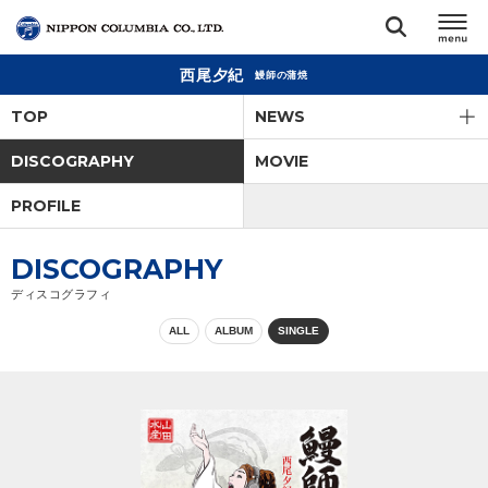
西尾夕紀
鰻師の蒲焼
TOP
TOP
NEWS
リリース
DISCOGRAPHY
MOVIE
閉じる
PROFILE
アーティスト
DISCOGRAPHY
ジャンル
ディスコグラフィ
ALL
ALBUM
SINGLE
ランキング
オーディション
直営ショップ