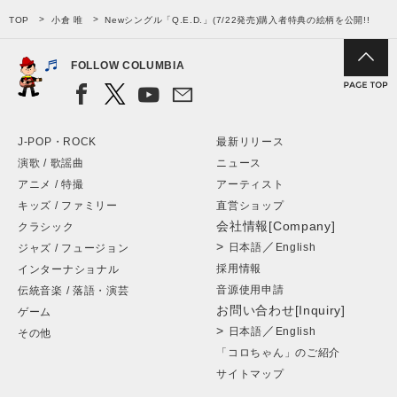
TOP
小倉 唯
Newシングル「Q.E.D.」(7/22発売)購入者特典の絵柄を公開!!
FOLLOW COLUMBIA
J-POP・ROCK
最新リリース
演歌 / 歌謡曲
ニュース
アニメ / 特撮
アーティスト
キッズ / ファミリー
直営ショップ
会社情報[Company]
クラシック
>
／
日本語
English
ジャズ / フュージョン
採用情報
インターナショナル
音源使用申請
伝統音楽 / 落語・演芸
お問い合わせ[Inquiry]
ゲーム
>
／
日本語
English
その他
「コロちゃん」のご紹介
サイトマップ