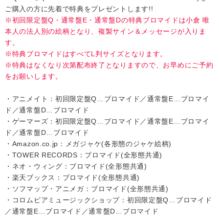
ご購入の方に先着で特典をプレゼントします!!
※初回限定盤Q・通常盤E・通常盤Dの特典ブロマイドは小倉 唯
会社情報
本人の法人別の絵柄となり、複製サイン＆メッセージが入りま
す。
サイトマップ
※特典ブロマイドはすべてL判サイズとなります。
※特典はなくなり次第配布終了となりますので、お早めにご予約
をお願いします。
お問い合わせ
・アニメイト：初回限定盤Q…ブロマイド／通常盤E…ブロマイ
閉じる
ド／通常盤D…ブロマイド
・ゲーマーズ：初回限定盤Q…ブロマイド／通常盤E…ブロマイ
ド／通常盤D…ブロマイド
・Amazon.co.jp：メガジャケ(各形態のジャケ絵柄)
・TOWER RECORDS：ブロマイド(全形態共通)
・ネオ・ウィング：ブロマイド(全形態共通)
・楽天ブックス：ブロマイド(全形態共通)
・ソフマップ・アニメガ：ブロマイド(全形態共通)
・コロムビアミュージックショップ：初回限定盤Q…ブロマイド
／通常盤E…ブロマイド／通常盤D…ブロマイド