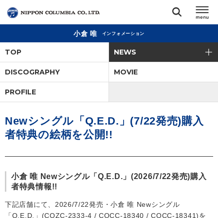
小倉 唯
インフォメーション
TOP
TOP
NEWS
リリース
DISCOGRAPHY
MOVIE
閉じる
PROFILE
アーティスト
Newシングル「Q.E.D.」(7/22発売)購入
ジャンル
者特典の絵柄を公開!!
ランキング
小倉 唯 Newシングル「Q.E.D.」(2026/7/22発売)購入
オーディション
者特典情報!!
下記店舗にて、2026/7/22発売・小倉 唯 Newシングル
直営ショップ
「Q.E.D.」(COZC-2333-4 / COCC-18340 / COCC-18341)を