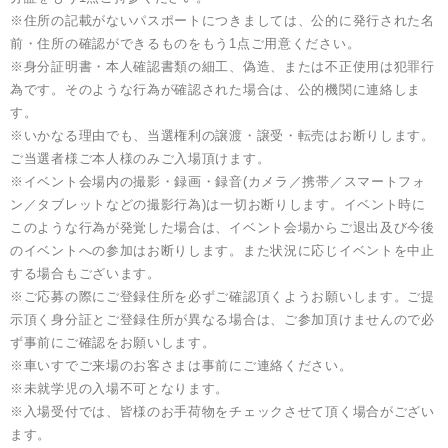
※住所の記載がないパスポートにつきましては、公的に発行された名
前・住所の確認ができるものをもう1点ご用意ください。
※身分証明書・本人確認書類の細工、偽造、または不正使用は犯罪行
為です。そのような行為が確認された場合は、公的機関に連絡しま
す。
※いかなる理由でも、当選権利の譲渡・譲受・転売はお断りします。
ご当選者様ご本人様のみご入場頂けます。
※イベント会場内の撮影・録画・録音(カメラ／携帯／スマートフォ
ン／タブレットなどの撮影行為)は一切お断りします。イベント時に
このような行為が発覚した場合は、イベント会場からご退出及び今後
のイベントへの参加はお断りします。また状況に応じイベントを中止
する場合もございます。
※ご応募の際にご登録住所を必ずご確認頂くようお願いします。ご提
示頂く身分証とご登録住所が異なる場合は、ご参加頂けませんので必
ず事前にご確認をお願いします。
※車いすでご来場のお客さまは事前にご連絡ください。
※未就学児の入場不可となります。
※入場受付では、皆様のお手荷物をチェックさせて頂く場合がござい
ます。