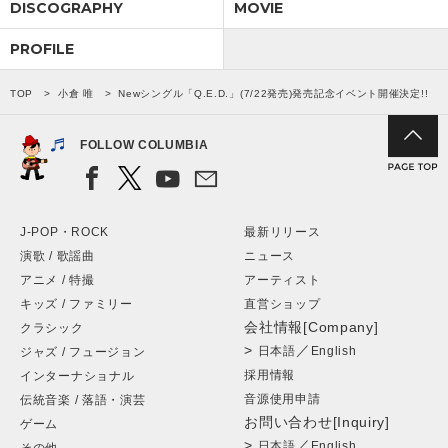
DISCOGRAPHY
MOVIE
PROFILE
TOP
小倉 唯
Newシングル「Q.E.D.」(7/22発売)発売記念イベント開催決定!!
FOLLOW COLUMBIA
J-POP・ROCK
最新リリース
演歌 / 歌謡曲
ニュース
アニメ / 特撮
アーティスト
キッズ / ファミリー
直営ショップ
会社情報[Company]
クラシック
>
／
日本語
English
ジャズ / フュージョン
採用情報
インターナショナル
音源使用申請
伝統音楽 / 落語・演芸
お問い合わせ[Inquiry]
ゲーム
>
／
日本語
English
その他