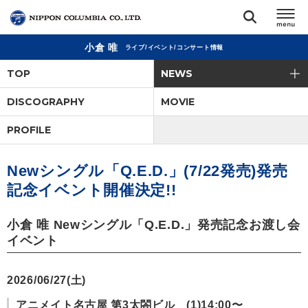
小倉 唯
ライブ/イベント/コンサート情報
TOP
TOP
NEWS
リリース
DISCOGRAPHY
MOVIE
閉じる
PROFILE
アーティスト
Newシングル「Q.E.D.」(7/22発売)発売
ジャンル
記念イベント開催決定!!
ランキング
小倉 唯 Newシングル「Q.E.D.」発売記念お渡し会
イベント
オーディション
2026/06/27(土)
直営ショップ
アニメイト名古屋 第3太閤ビル (1)14:00〜