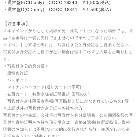
・通常盤E(CD only) COCC-18340 ￥1,500(税込)
・通常盤D(CD only) COCC-18341 ￥1,500(税込)
【注意事項】
※本イベントがやむなく内容変更・延期・中止になった場合でも、商
品の返金等は一切お受けできませんので予めご了承ください。
※イベントご来場の際には、写真付き公的身分証をご持参ください。
写真付き身分証のご提示がない場合は理由問わずご入場をお断りしま
す。
＜写真付き公的身分証＞
・運転免許証
・パスポート
・マイナンバーカード(通知カードは不可)
・在留カード、特別永住者証明書(外国籍の方)
・写真付き身体障害者手帳(写真貼替え防止がなされているもの) 等
※上記以外の写真付き身分証をお持ちの方
写真付きの学生証、会社等の写真付き身分証明書、公的機関発行の写
真付き資格証明をお持ち頂く場合は、資格確認書(住所記載済、資格
情報のお知らせは不可)など公的に発行された名前・住所がわかる身
分証をもう1点ご持参ください。