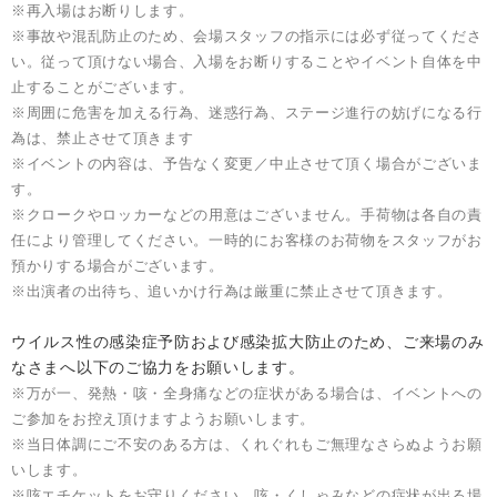
※再入場はお断りします。
※事故や混乱防止のため、会場スタッフの指示には必ず従ってくださ
い。従って頂けない場合、入場をお断りすることやイベント自体を中
止することがございます。
※周囲に危害を加える行為、迷惑行為、ステージ進行の妨げになる行
為は、禁止させて頂きます
※イベントの内容は、予告なく変更／中止させて頂く場合がございま
す。
※クロークやロッカーなどの用意はございません。手荷物は各自の責
任により管理してください。一時的にお客様のお荷物をスタッフがお
預かりする場合がございます。
※出演者の出待ち、追いかけ行為は厳重に禁止させて頂きます。
ウイルス性の感染症予防および感染拡大防止のため、ご来場のみ
なさまへ以下のご協力をお願いします。
※万が一、発熱・咳・全身痛などの症状がある場合は、イベントへの
ご参加をお控え頂けますようお願いします。
※当日体調にご不安のある方は、くれぐれもご無理なさらぬようお願
いします。
※咳エチケットをお守りください。咳・くしゃみなどの症状が出る場