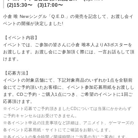
(2)15:30〜 (3)17:00〜
会社情報
小倉 唯 Newシングル「Q.E.D.」の発売を記念して、お渡し会イ
ベントの開催が決定しました!
サイトマップ
【イベント内容】
イベントでは、ご参加の皆さんに小倉 唯本人よりA3ポスターを
お問い合わせ
お渡しします。お渡し会にご参加頂く際には、一言お話もして頂
けます。
閉じる
【応募方法】
イベントの対象店舗にて、下記対象商品のいずれか1点を全額前
金にてご予約頂いたお客様に、イベント参加応募用紙をお渡しし
ます。CDご予約・ご購入1点につき、ご希望のイベントに1回ご
応募頂けます。
※イベント応募でご予約頂きましたCDについては当落にかかわらず
ご予約キャンセルはお受けできません。
※各イベント申込の注意事項など詳細は、アニメイト、ゲーマーズの
各イベント応募用紙・サイトにてご確認をお願いします。
※各イベントの集合時間／開場時間はご当選の方にご案内します。