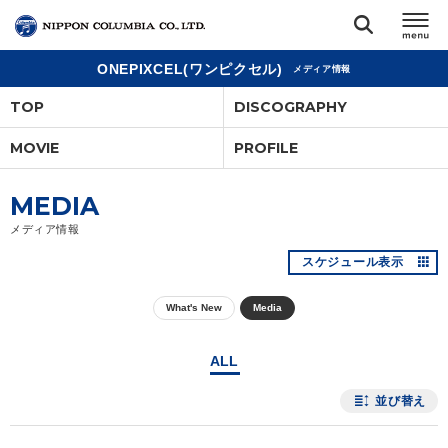
ONEPIXCEL(ワンピクセル)
メディア情報
TOP
TOP
DISCOGRAPHY
リリース
MOVIE
PROFILE
閉じる
アーティスト
MEDIA
メディア情報
ジャンル
スケジュール表示
What's New
Media
ランキング
ALL
オーディション
並び替え
直営ショップ