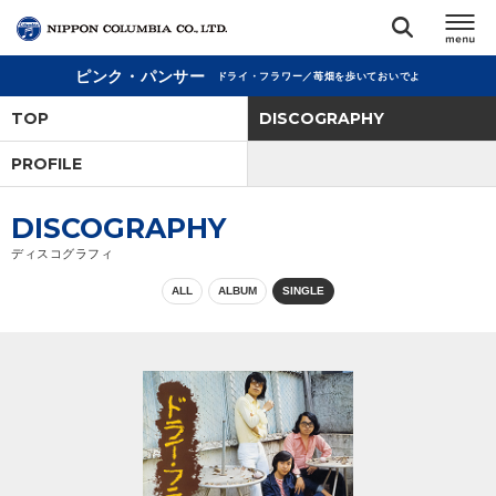
ピンク・パンサー
ドライ・フラワー／苺畑を歩いておいでよ
TOP
TOP
DISCOGRAPHY
リリース
PROFILE
閉じる
アーティスト
DISCOGRAPHY
ディスコグラフィ
ジャンル
ALL
ALBUM
SINGLE
ランキング
オーディション
直営ショップ