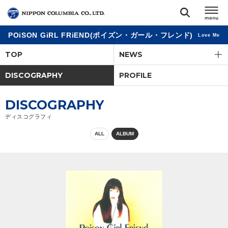
POiSON GiRL FRiEND(ポイズン・ガール・フレンド)
Love Me
TOP
TOP
NEWS
リリース
DISCOGRAPHY
PROFILE
閉じる
アーティスト
DISCOGRAPHY
ディスコグラフィ
ジャンル
ALL
ALBUM
ランキング
オーディション
直営ショップ