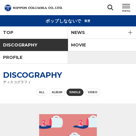
ポップしなないで
落堕
TOP
TOP
NEWS
リリース
DISCOGRAPHY
MOVIE
閉じる
PROFILE
アーティスト
DISCOGRAPHY
ジャンル
ディスコグラフィ
ALL
ALBUM
SINGLE
VIDEO
ランキング
オーディション
直営ショップ