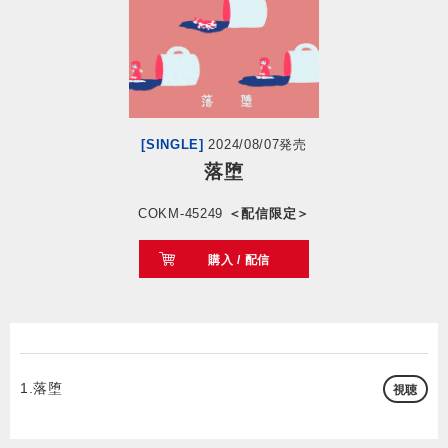
会社情報
サイトマップ
[SINGLE]
2024/08/07発売
お問い合わせ
落堕
COKM-45249
＜配信限定＞
閉じる
購入 / 配信
1.落堕
視聴