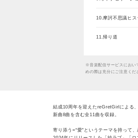
10.摩訶不思議ヒ
11.帰り道
※音楽配信サービスにおい
めの際は充分にご注意くだ
結成10周年を迎えたreGretGirlによる、
新曲8曲を含む全11曲を収録。
寄り添う=“愛”というテーマを持って、
2024年にリリースした「純ラブ」「