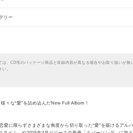
ステリー
ては、CD等のパッケージ商品と収録内容が異なる場合やお取り扱いが無
さい。
様々な“愛”を詰め込んだNew Full Album！
恋愛に限らずさまざまな角度から切り取った“愛”を届けるアルバム
ロスタイム」や2025年4月リリースの新曲「エバーソング」に加