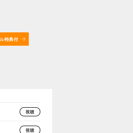
ル特典付
視聴
視聴