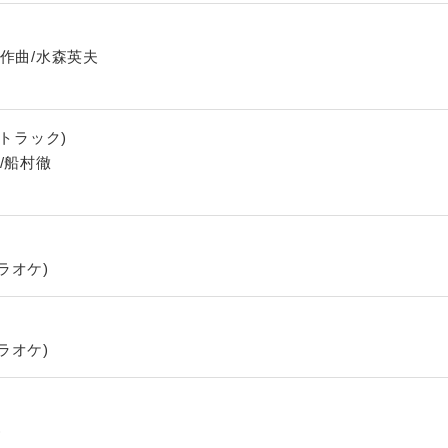
作曲/水森英夫
ストラック)
/船村徹
ラオケ)
ラオケ)
)