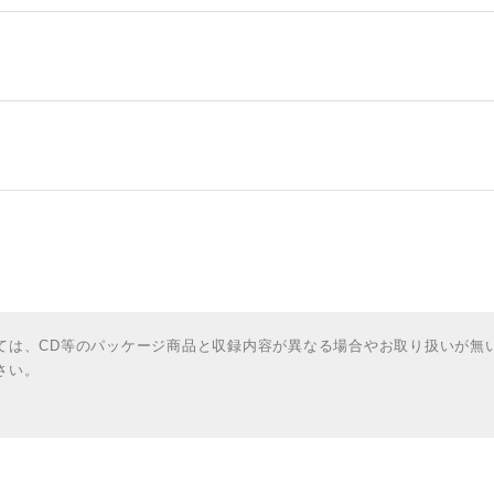
)
)
)
ては、CD等のパッケージ商品と収録内容が異なる場合やお取り扱いが無
さい。