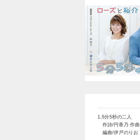
1.5分5秒の二人
作詩/円香乃 作曲
編曲/伊戸のりお