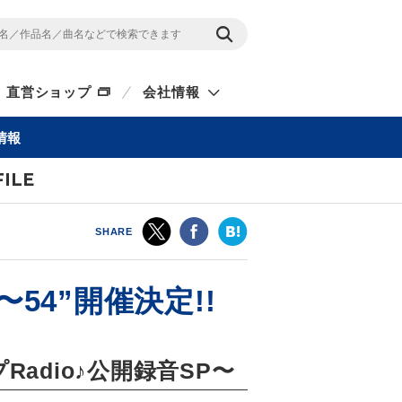
直営ショップ
会社情報
情報
ILE
SHARE
52〜54”開催決定!!
ャンプRadio♪公開録音SP〜