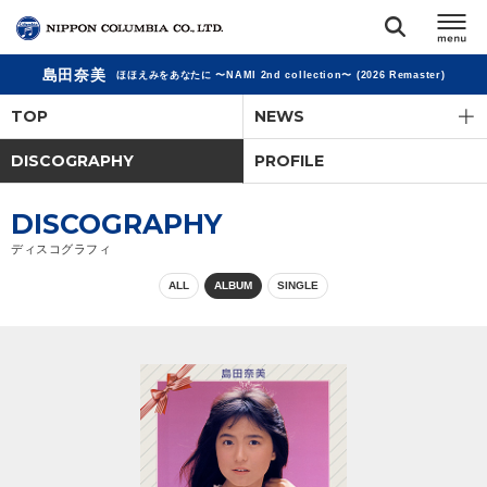
島田奈美
ほほえみをあなたに 〜NAMI 2nd collection〜 (2026 Remaster)
TOP
TOP
NEWS
リリース
DISCOGRAPHY
PROFILE
閉じる
アーティスト
DISCOGRAPHY
ディスコグラフィ
ジャンル
ALL
ALBUM
SINGLE
ランキング
オーディション
直営ショップ