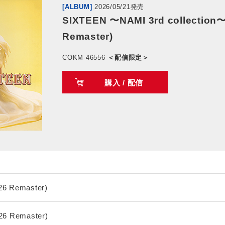
[ALBUM]
2026/05/21発売
SIXTEEN 〜NAMI 3rd collection〜
Remaster)
COKM-46556
＜配信限定＞
購入 / 配信
26 Remaster)
026 Remaster)