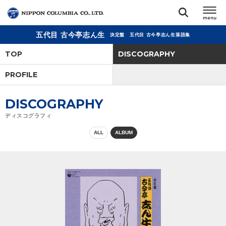
五代目 古今亭志ん生
決定盤 五代目 古今亭志ん生落語集
TOP
TOP
DISCOGRAPHY
リリース
PROFILE
閉じる
アーティスト
DISCOGRAPHY
ディスコグラフィ
ジャンル
ALL
ALBUM
ランキング
オーディション
直営ショップ