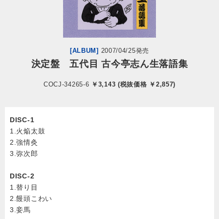
会社情報
サイトマップ
[ALBUM]
2007/04/25発売
決定盤 五代目 古今亭志ん生落語集
お問い合わせ
COCJ-34265-6
￥3,143 (税抜価格 ￥2,857)
閉じる
DISC-1
1.火焔太鼓
2.強情灸
3.弥次郎
DISC-2
1.替り目
2.饅頭こわい
3.妾馬