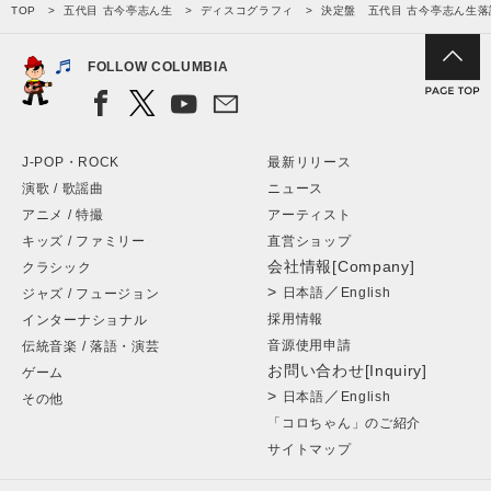
TOP
五代目 古今亭志ん生
ディスコグラフィ
決定盤 五代目 古今亭志ん生落
FOLLOW COLUMBIA
J-POP・ROCK
最新リリース
演歌 / 歌謡曲
ニュース
アニメ / 特撮
アーティスト
キッズ / ファミリー
直営ショップ
会社情報[Company]
クラシック
>
／
日本語
English
ジャズ / フュージョン
採用情報
インターナショナル
音源使用申請
伝統音楽 / 落語・演芸
お問い合わせ[Inquiry]
ゲーム
>
／
日本語
English
その他
「コロちゃん」のご紹介
サイトマップ