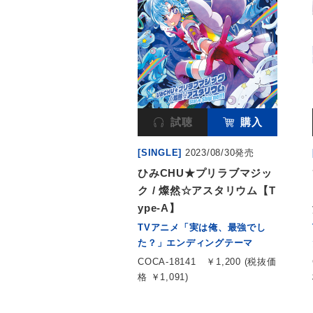
試聴
購入
[SINGLE]
2023/08/30発売
ひみCHU★プリラブマジッ
ク / 燦然☆アスタリウム【T
ype-A】
TVアニメ「実は俺、最強でし
た？」エンディングテーマ
COCA-18141
￥1,200 (税抜価
格 ￥1,091)