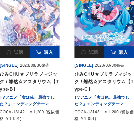
試聴
購入
試聴
購入
[SINGLE]
2023/08/30発売
[SINGLE]
2023/08/30発売
ひみCHU★プリラブマジッ
ひみCHU★プリラブマジッ
ク / 燦然☆アスタリウム【T
ク / 燦然☆アスタリウム【T
ype-B】
ype-C】
TVアニメ「実は俺、最強でし
TVアニメ「実は俺、最強でし
た？」エンディングテーマ
た？」エンディングテーマ
COCA-18142
￥1,200 (税抜価
COCA-18143
￥1,200 (税抜価
格 ￥1,091)
格 ￥1,091)