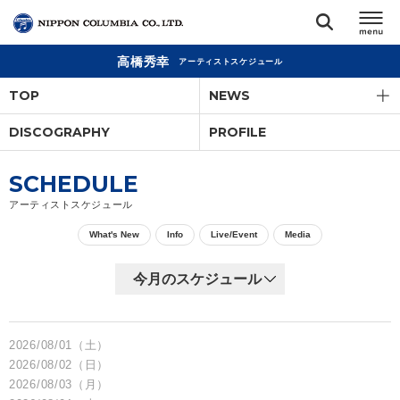
高橋秀幸
アーティストスケジュール
TOP
TOP
NEWS
リリース
DISCOGRAPHY
PROFILE
閉じる
アーティスト
SCHEDULE
アーティストスケジュール
ジャンル
What's New
Info
Live/Event
Media
ランキング
オーディション
2026/08/01（土）
2026/08/02（日）
2026/08/03（月）
直営ショップ