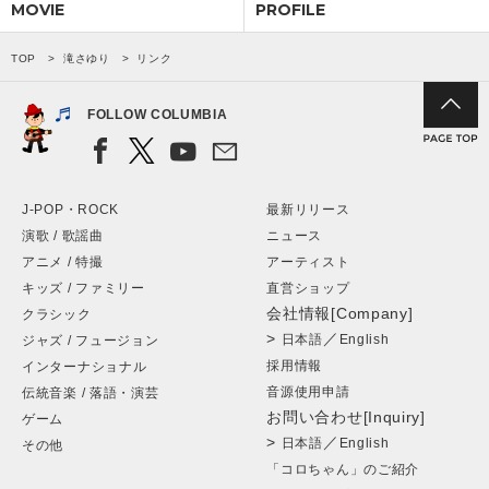
MOVIE
PROFILE
会社情報
TOP
滝さゆり
リンク
サイトマップ
FOLLOW COLUMBIA
お問い合わせ
J-POP・ROCK
最新リリース
演歌 / 歌謡曲
ニュース
閉じる
アニメ / 特撮
アーティスト
キッズ / ファミリー
直営ショップ
会社情報[Company]
クラシック
>
／
日本語
English
ジャズ / フュージョン
採用情報
インターナショナル
音源使用申請
伝統音楽 / 落語・演芸
お問い合わせ[Inquiry]
ゲーム
>
／
日本語
English
その他
「コロちゃん」のご紹介