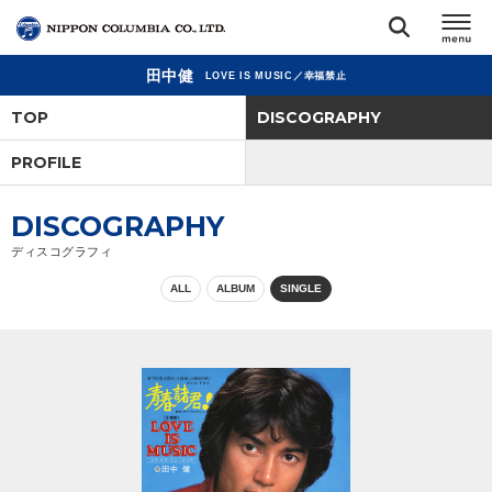
田中健
LOVE IS MUSIC／幸福禁止
TOP
TOP
DISCOGRAPHY
リリース
PROFILE
閉じる
アーティスト
DISCOGRAPHY
ディスコグラフィ
ジャンル
ALL
ALBUM
SINGLE
ランキング
オーディション
直営ショップ