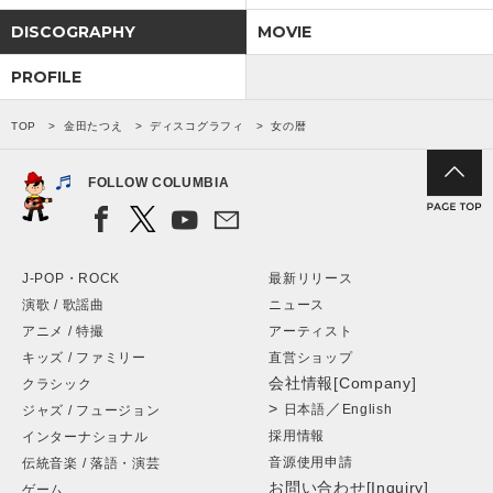
DISCOGRAPHY
MOVIE
PROFILE
TOP
金田たつえ
ディスコグラフィ
女の暦
FOLLOW COLUMBIA
J-POP・ROCK
最新リリース
演歌 / 歌謡曲
ニュース
アニメ / 特撮
アーティスト
キッズ / ファミリー
直営ショップ
会社情報[Company]
クラシック
>
／
日本語
English
ジャズ / フュージョン
採用情報
インターナショナル
音源使用申請
伝統音楽 / 落語・演芸
お問い合わせ[Inquiry]
ゲーム