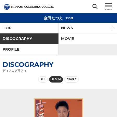
金田たつえ
女の暦
TOP
TOP
NEWS
リリース
DISCOGRAPHY
MOVIE
閉じる
PROFILE
アーティスト
DISCOGRAPHY
ジャンル
ディスコグラフィ
ALL
ALBUM
SINGLE
ランキング
オーディション
直営ショップ