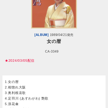
会社情報
サイトマップ
[ALBUM]
1989/04/21発売
お問い合わせ
女の暦
CA-3349
閉じる
★2024/03/05配信
1.女の暦
2.相惚れ大阪
3.奥利根哀歌
4.足羽川 (あすわがわ) 艶歌
5.浪花傘