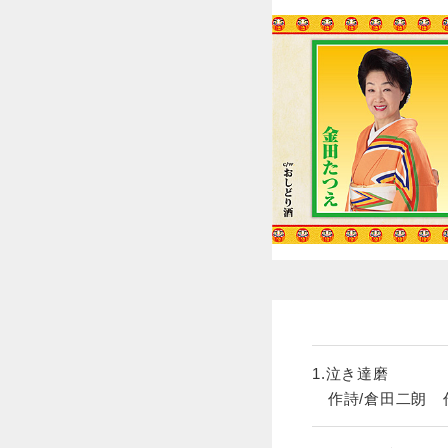
1.泣き達磨
作詩/倉田二朗 作