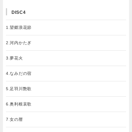
DISC4
1.望郷浪花節
2.河内かたぎ
3.夢花火
4.なみだの宿
5.足羽川艶歌
6.奥利根哀歌
7.女の暦