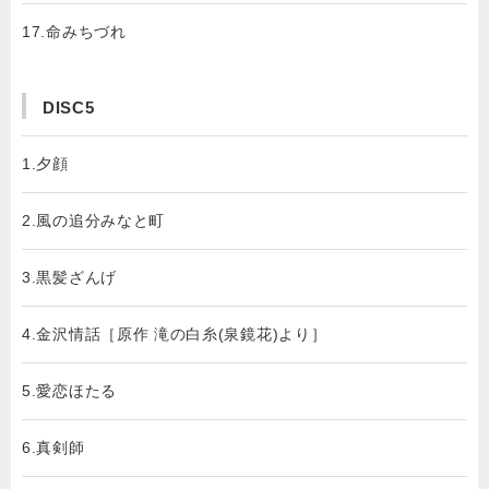
17.命みちづれ
DISC5
1.夕顔
2.風の追分みなと町
3.黒髪ざんげ
4.金沢情話［原作 滝の白糸(泉鏡花)より］
5.愛恋ほたる
6.真剣師