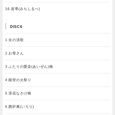
16.道導(みちしるべ)
DISC6
1.女の演歌
2.お母さん
3.ふたりの愛染(あいぜん)橋
4.能登の火祭り
5.浪花なさけ橋
6.囲炉裏(いろり)