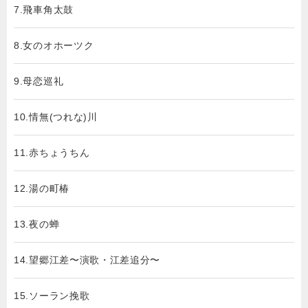
7.飛車角太鼓
8.女のオホーツク
9.母恋巡礼
10.情無(つれな)川
11.赤ちょうちん
12.湯の町椿
13.夜の蝉
14.望郷江差〜演歌・江差追分〜
15.ソーラン挽歌