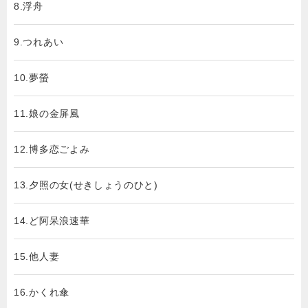
8.浮舟
9.つれあい
10.夢螢
11.娘の金屏風
12.博多恋ごよみ
13.夕照の女(せきしょうのひと)
14.ど阿呆浪速華
15.他人妻
16.かくれ傘