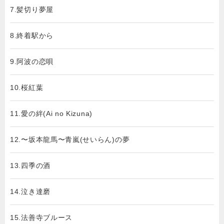
7.髪切り夢屋
8.終着駅から
9.阿波の恋唄
10.桜紅葉
11.愛の絆(Ai no Kizuna)
12.〜坂本龍馬〜青嵐(せいらん)の夢
13.四季の酒
14.泣き達磨
15.法善寺ブルース