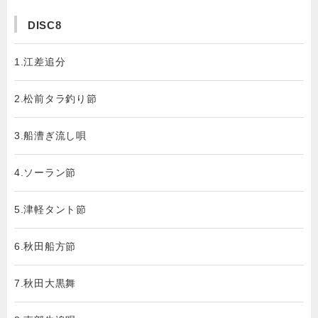
DISC8
1.江差追分
2.松前タラ釣り節
3.船漕ぎ流し唄
4.ソーラン節
5.津軽タント節
6.秋田船方節
7.秋田大黒舞