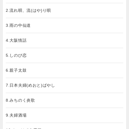
2.流れ唄、流(はや)り唄
3.雨の中仙道
4.大阪情話
5.しのび恋
6.親子太鼓
7.日本夫婦(めおと)ばやし
8.みちのく炎歌
9.夫婦酒場