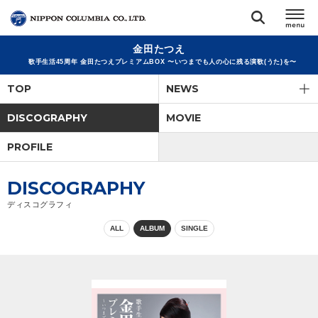
金田たつえ
TOP
歌手生活45周年 金田たつえプレミアムBOX 〜いつまでも人の心に残る演歌(うた)を〜
TOP
NEWS
リリース
閉じる
DISCOGRAPHY
MOVIE
アーティスト
PROFILE
ジャンル
DISCOGRAPHY
ディスコグラフィ
ランキング
ALL
ALBUM
SINGLE
オーディション
直営ショップ