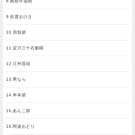
8.南部牛追唄
9.佐渡おけさ
10.貝殼節
11.淀川三十石船唄
12.江州音頭
13.男なら
14.串本節
15.あんこ節
16.阿波おどり