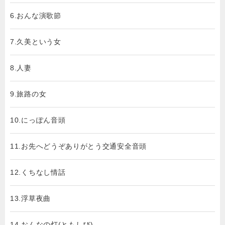
6.おんな演歌節
7.久美という女
8.人妻
9.旅路の女
10.にっぽん音頭
11.お先へどうぞありがとう交通安全音頭
12.くちなし情話
13.浮草夜曲
14.おんなの灯(ともしび)