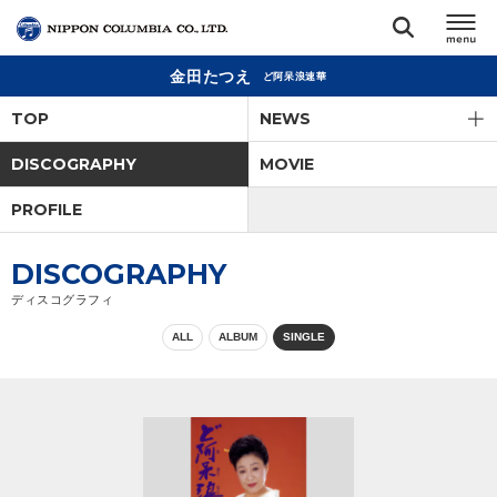
金田たつえ
ど阿呆浪速華
TOP
TOP
NEWS
リリース
DISCOGRAPHY
MOVIE
閉じる
PROFILE
アーティスト
DISCOGRAPHY
ジャンル
ディスコグラフィ
ALL
ALBUM
SINGLE
ランキング
オーディション
直営ショップ