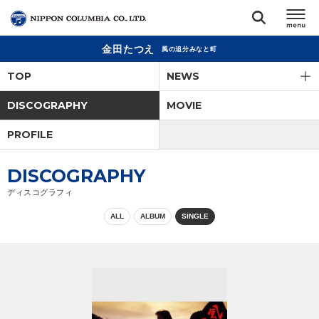
金田たつえ
風の追分みなと町
TOP
TOP
NEWS
リリース
DISCOGRAPHY
MOVIE
閉じる
PROFILE
アーティスト
DISCOGRAPHY
ジャンル
ディスコグラフィ
ALL
ALBUM
SINGLE
ランキング
オーディション
直営ショップ