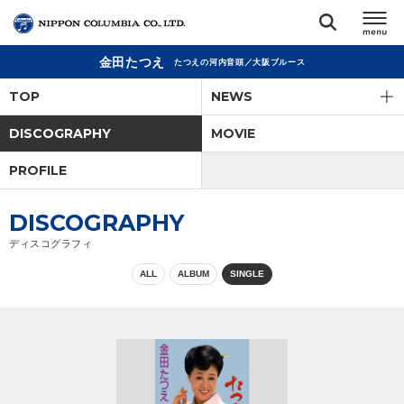
金田たつえ
たつえの河内音頭／大阪ブルース
TOP
TOP
NEWS
リリース
DISCOGRAPHY
MOVIE
閉じる
PROFILE
アーティスト
DISCOGRAPHY
ジャンル
ディスコグラフィ
ALL
ALBUM
SINGLE
ランキング
オーディション
直営ショップ