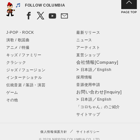
FOLLOW COLUMBIA
J-POP・ROCK
最新リリース
演歌 / 歌謡曲
ニュース
アニメ / 特撮
アーティスト
キッズ / ファミリー
直営ショップ
会社情報[Company]
クラシック
>
／
日本語
English
ジャズ / フュージョン
採用情報
インターナショナル
音源使用申請
伝統音楽 / 落語・演芸
お問い合わせ[Inquiry]
ゲーム
>
／
日本語
English
その他
「コロちゃん」のご紹介
サイトマップ
個人情報保護方針
サイトポリシー
© 2026 NIPPON COLUMBIA CO.,LTD.