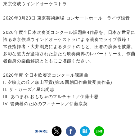
東京佼成ウインドオーケストラ
2026年3月23日 東京芸術劇場 コンサートホール ライヴ録音
2026年度全日本吹奏楽コンクール課題曲4作品を、日本が世界に
誇る東京佼成ウインドオーケストラによる演奏でライブ収録！
常任指揮者・大井剛史によるタクトのもと、圧巻の演奏を披露。
多彩な魅力が凝縮された新たな吹奏楽界のレパートリーを、作曲
者自身の楽曲解説とともにご堪能ください。
2026年度 全日本吹奏楽コンクール課題曲
I. 夕映えの丘／森山至貴(第35回朝日作曲賞受賞作品)
II. ザ・ガーズ／星出尚志
III. あつまれ おもちゃのマルチャ！／伊藤士恩
IV. 管楽器のためのフィナーレ／伊藤康英
SHARE