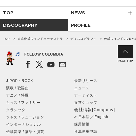
TOP
NEWS
DISCOGRAPHY
PROFILE
TOP
東京佼成ウインドオーケストラ
ディスコグラフィ
佼成ウインドLIVE〜
FOLLOW COLUMBIA
J-POP・ROCK
最新リリース
演歌 / 歌謡曲
ニュース
アニメ / 特撮
アーティスト
キッズ / ファミリー
直営ショップ
会社情報[Company]
クラシック
>
／
日本語
English
ジャズ / フュージョン
採用情報
インターナショナル
音源使用申請
伝統音楽 / 落語・演芸