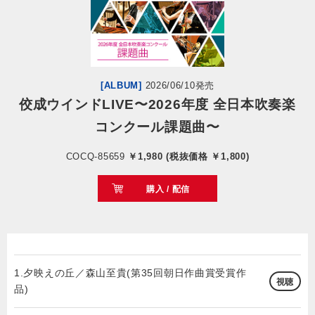
会社情報
サイトマップ
[ALBUM]
2026/06/10発売
佼成ウインドLIVE〜2026年度 全日本吹奏楽
お問い合わせ
コンクール課題曲〜
閉じる
COCQ-85659
￥1,980 (税抜価格 ￥1,800)
購入 / 配信
1.夕映えの丘／森山至貴(第35回朝日作曲賞受賞作
視聴
品)