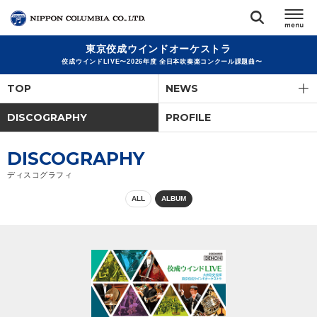
東京佼成ウインドオーケストラ
TOP
佼成ウインドLIVE〜2026年度 全日本吹奏楽コンクール課題曲〜
TOP
NEWS
リリース
閉じる
DISCOGRAPHY
PROFILE
アーティスト
DISCOGRAPHY
ディスコグラフィ
ジャンル
ALL
ALBUM
ランキング
オーディション
直営ショップ