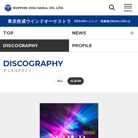
東京佼成ウインドオーケストラ
DENONハイレゾ・吹奏楽(96kHz/24bit)
TOP
TOP
NEWS
リリース
DISCOGRAPHY
PROFILE
閉じる
アーティスト
DISCOGRAPHY
ディスコグラフィ
ジャンル
ALL
ALBUM
ランキング
オーディション
直営ショップ