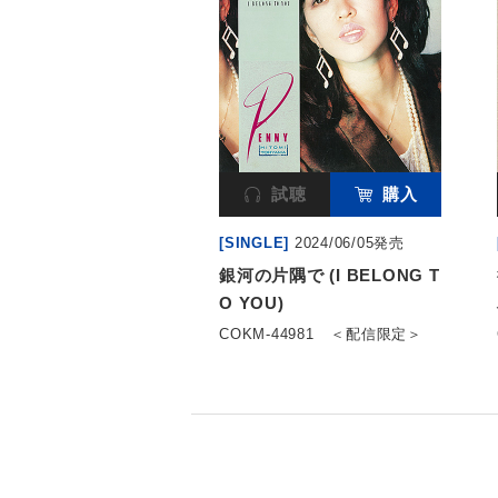
試聴
購入
[SINGLE]
2024/06/05発売
銀河の片隅で (I BELONG T
O YOU)
COKM-44981
＜配信限定＞