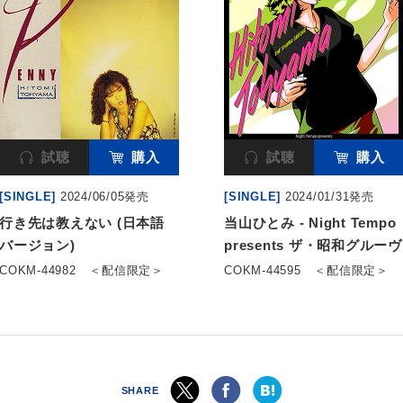
試聴
購入
試聴
購入
[SINGLE]
2024/06/05発売
[SINGLE]
2024/01/31発売
行き先は教えない (日本語
当山ひとみ - Night Tempo
バージョン)
presents ザ・昭和グルーヴ
COKM-44982
＜配信限定＞
COKM-44595
＜配信限定＞
SHARE