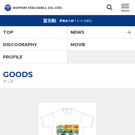
冨田勲
展覧会の絵Ｔシャツ(XL)
TOP
TOP
NEWS
リリース
DISCOGRAPHY
MOVIE
閉じる
PROFILE
アーティスト
GOODS
ジャンル
グッズ
ランキング
オーディション
直営ショップ