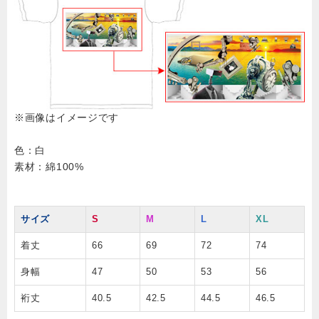
※画像はイメージです
色：白
素材：綿100%
サイズ
S
M
L
XL
着丈
66
69
72
74
身幅
47
50
53
56
裄丈
40.5
42.5
44.5
46.5