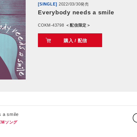
[SINGLE]
2022/03/30発売
Everybody needs a smile
COKM-43798
＜配信限定＞
購入 / 配信
 a smile
CMソング