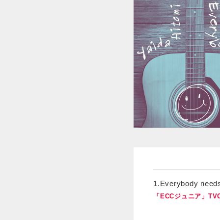
1.Everybody needs
「ECCジュニア」TV