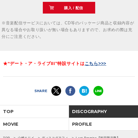
購入 / 配信
※音楽配信サービスにおいては、CD等のパッケージ商品と収録内容が
異なる場合やお取り扱いが無い場合もありますので、お求めの際は充
分にご注意ください。
★“デート・ア・ライブIII”特設サイトは
こちら>>>
SHARE
TOP
DISCOGRAPHY
MOVIE
PROFILE
TOP
山崎エリイ
ディスコグラフィ
Last Promise【初回限定盤】