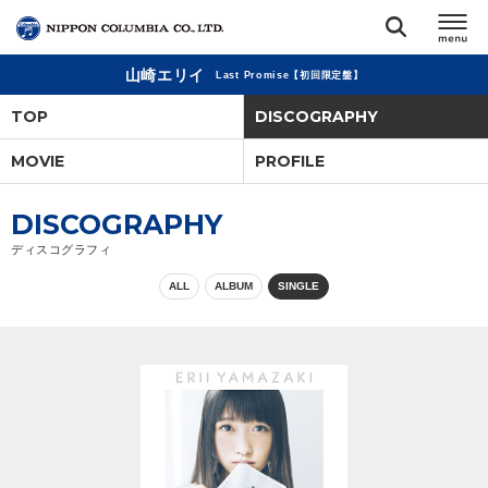
山崎エリイ
Last Promise【初回限定盤】
TOP
TOP
DISCOGRAPHY
リリース
MOVIE
PROFILE
閉じる
アーティスト
DISCOGRAPHY
ディスコグラフィ
ジャンル
ALL
ALBUM
SINGLE
ランキング
オーディション
直営ショップ