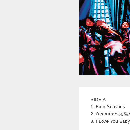
SIDE A
1. Four Seasons
2. Overture〜
3. I Love You Bab