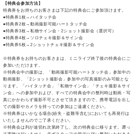
【特典会参加方法】
特典券をお持ちのお客さまは下記の特典会にご参加頂けます。
●特典券1枚→ハイタッチ会
●特典券2枚→動画撮影可能ハートタッチ会
●特典券3枚→私物サイン会・2ショット撮影会（選択可）
●特典券4枚→ソロチェキ撮影＆サイン会
●特典券5枚→2ショットチェキ撮影＆サイン会
※特典券をお持ちのお客さまは、ミニライブ終了後の特典会にご
参加いただけます。
※特典会中の撮影は、「動画撮影可能ハートタッチ会」参加中の
動画撮影、「2ショット撮影会」参加中の写真撮影のみ可能とな
ります。「ハイタッチ会」「私物サイン会」「チェキ撮影＆サイ
ン会」への参加中および、すべての特典会中の整列時は動画・写
真にかかわらず撮影不可とさせて頂きますので、携帯電話を出し
ての撮影やカメラを持っての参加はご遠慮ください。
※特典券はいかなる場合(紛失・盗難等含む)においても再発行は
いたしませんのでご了承ください。
※特典会は列が途切れ次第終了し、次の特典会に移ります。遡っ