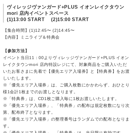
ヴィレッジヴァンガード+PLUS イオンレイクタウン
会社情報
mori 店内イベントスペース
(1)13:00 START (2)15:00 START
【集合時間】(1)12:45〜 (2)14:45〜
サイトマップ
【内容】ミニライブ＆特典会
お問い合わせ
【参加方法】
イベント当日11：00よりヴィレッジヴァンガード+PLUS イオン
レイクタウンmori 店内特設レジにて、対象商品をご購入いただ
閉じる
いたお客さまに先着で【優先エリア入場券】と【特典券】をお渡
しいたします。
※「優先エリア入場券」は、ご購入枚数にかかわらず、おひとり
様1会計1枚までのお渡しとなります。
※「特典券」は、CD1枚ご購入毎に1枚お渡しいたします。
※「優先エリア入場券」、「特典券」の配布は規定枚数になり次
第、配布終了となります。
※「優先エリア入場券」の整理番号はランダムでの配布となりま
す。
※「優先エリア入場券」、「特典券」は、当日限り有効です。