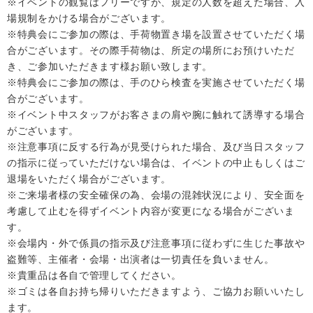
※イベントの観覧はフリーですが、規定の人数を超えた場合、入
場規制をかける場合がございます。
※特典会にご参加の際は、手荷物置き場を設置させていただく場
合がございます。その際手荷物は、所定の場所にお預けいただ
き、ご参加いただきます様お願い致します。
※特典会にご参加の際は、手のひら検査を実施させていただく場
合がございます。
※イベント中スタッフがお客さまの肩や腕に触れて誘導する場合
がございます。
※注意事項に反する行為が見受けられた場合、及び当日スタッフ
の指示に従っていただけない場合は、イベントの中止もしくはご
退場をいただく場合がございます。
※ご来場者様の安全確保の為、会場の混雑状況により、安全面を
考慮して止むを得ずイベント内容が変更になる場合がございま
す。
※会場内・外で係員の指示及び注意事項に従わずに生じた事故や
盗難等、主催者・会場・出演者は一切責任を負いません。
※貴重品は各自で管理してください。
※ゴミは各自お持ち帰りいただきますよう、ご協力お願いいたし
ます。