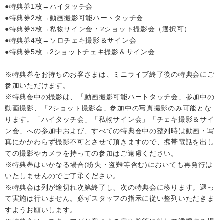
●特典券1枚→ハイタッチ会
●特典券2枚→動画撮影可能ハートタッチ会
●特典券3枚→私物サイン会・2ショット撮影会（選択可）
●特典券4枚→ソロチェキ撮影＆サイン会
●特典券5枚→2ショットチェキ撮影＆サイン会
※特典券をお持ちのお客さまは、ミニライブ終了後の特典会にご
参加いただけます。
※特典会中の撮影は、「動画撮影可能ハートタッチ会」参加中の
動画撮影、「2ショット撮影会」参加中の写真撮影のみ可能とな
ります。「ハイタッチ会」「私物サイン会」「チェキ撮影＆サイ
ン会」への参加中および、すべての特典会中の整列時は動画・写
真にかかわらず撮影不可とさせて頂きますので、携帯電話を出し
ての撮影やカメラを持っての参加はご遠慮ください。
※特典券はいかなる場合(紛失・盗難等含む)においても再発行は
いたしませんのでご了承ください。
※特典会は列が途切れ次第終了し、次の特典会に移ります。遡っ
て実施は行いません。必ずスタッフの指示に従い整列いただきま
すようお願いします。