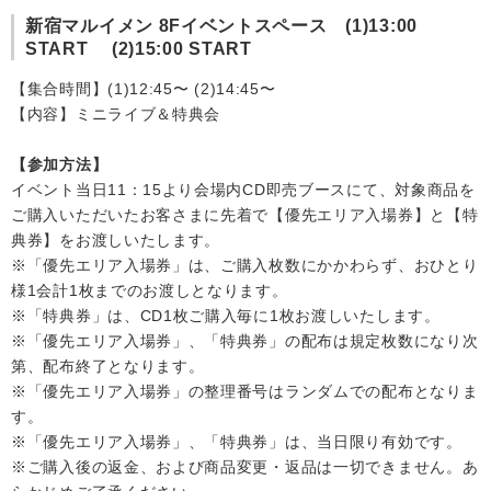
新宿マルイメン 8Fイベントスペース (1)13:00
会社情報
START (2)15:00 START
【集合時間】(1)12:45〜 (2)14:45〜
サイトマップ
【内容】ミニライブ＆特典会
【参加方法】
お問い合わせ
イベント当日11：15より会場内CD即売ブースにて、対象商品を
ご購入いただいたお客さまに先着で【優先エリア入場券】と【特
典券】をお渡しいたします。
閉じる
※「優先エリア入場券」は、ご購入枚数にかかわらず、おひとり
様1会計1枚までのお渡しとなります。
※「特典券」は、CD1枚ご購入毎に1枚お渡しいたします。
※「優先エリア入場券」、「特典券」の配布は規定枚数になり次
第、配布終了となります。
※「優先エリア入場券」の整理番号はランダムでの配布となりま
す。
※「優先エリア入場券」、「特典券」は、当日限り有効です。
※ご購入後の返金、および商品変更・返品は一切できません。あ