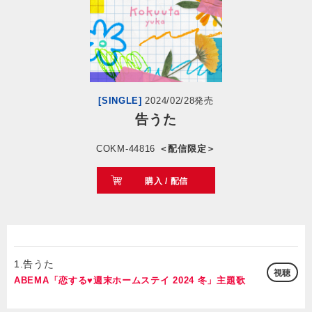
会社情報
サイトマップ
[SINGLE]
2024/02/28発売
お問い合わせ
告うた
COKM-44816
＜配信限定＞
閉じる
購入 / 配信
1.告うた
視聴
ABEMA「恋する♥週末ホームステイ 2024 冬」主題歌