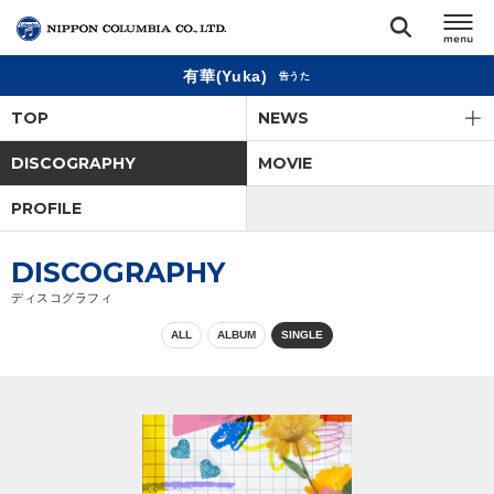
有華(Yuka)
告うた
TOP
TOP
NEWS
リリース
DISCOGRAPHY
MOVIE
閉じる
PROFILE
アーティスト
DISCOGRAPHY
ジャンル
ディスコグラフィ
ALL
ALBUM
SINGLE
ランキング
オーディション
直営ショップ